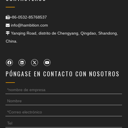
+86-0532-85768537

info@hambition.com

Yanqing Road, distrito de Chengyang, Qingdao, Shandong,

China.
PÓNGASE EN CONTACTO CON NOSOTROS