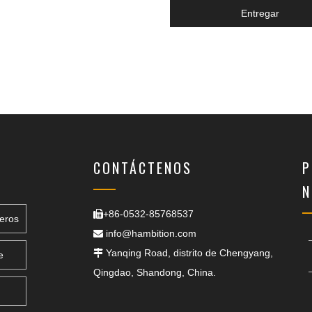
Entregar
CONTÁCTENOS
P
N
+86-0532-85768537

eros
info@hambition.com

Yanqing Road, distrito de Chengyang,

e
Qingdao, Shandong, China.