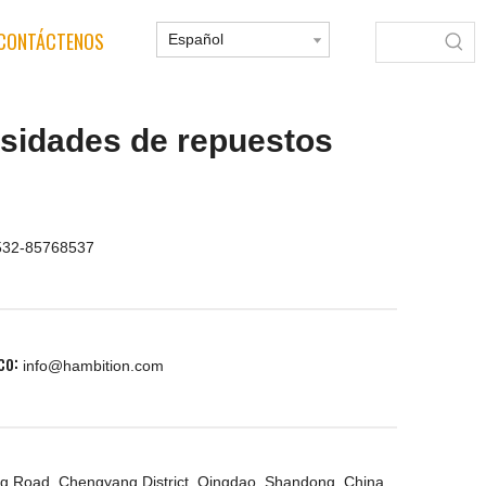
CONTÁCTENOS
Español
esidades de repuestos
532-85768537
co:
info@hambition.com
g Road, Chengyang District, Qingdao, Shandong, China.