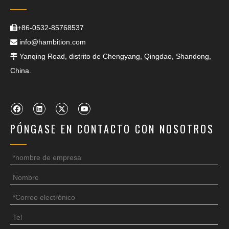
+86-0532-85768537

info@hambition.com

Yanqing Road, distrito de Chengyang, Qingdao, Shandong,

China.
PÓNGASE EN CONTACTO CON NOSOTROS