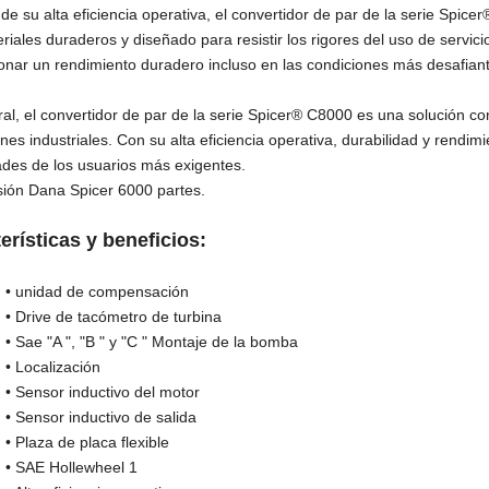
e su alta eficiencia operativa, el convertidor de par de la serie Spic
riales duraderos y diseñado para resistir los rigores del uso de servic
onar un rendimiento duradero incluso en las condiciones más desafian
al, el convertidor de par de la serie Spicer® C8000 es una solución co
ones industriales. Con su alta eficiencia operativa, durabilidad y rendi
des de los usuarios más exigentes.
ión Dana Spicer 6000 partes.
erísticas y beneficios:
dad de compensación
e de tacómetro de turbina
A ", "B " y "C " Montaje de la bomba
alización
or inductivo del motor
or inductivo de salida
a de placa flexible
 Hollewheel 1