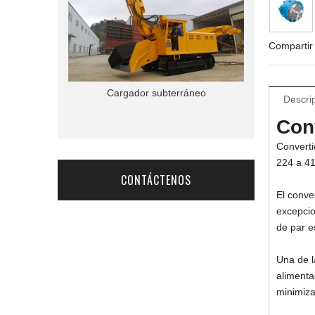
Compartir
Cargador subterráneo
Plataforma d
Descri
Con
Converti
224 a 4
CONTÁCTENOS
El conve
excepcio
de par e
Una de l
alimenta
minimiza