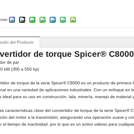
 con:
e perforación geológica
Cargador subterráneo
pción del Producto
subterránea
vertidor de torque Spicer® C8000
dor de par
10 kW (300 a 550 hp)
rtidor de torque de la serie Spicer® C8000 es un producto de primera 
nal en una variedad de aplicaciones industriales. Con un enfoque en la 
s ideal para su uso en construcción, tala, minería, manejo de material 
as características clave del convertidor de torque de la serie Spicer® 
ción del motor a la transmisión, asegurando una operación suave y con
r el tiempo de inactividad, por lo que es un activo valioso para cualquie