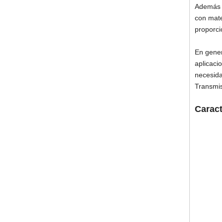
Además d
con mate
proporci
En gener
aplicaci
necesida
Transmis
Caract
• uni
• Driv
• Sae "
• Loc
• Sens
• Sens
• Plaz
• SAE